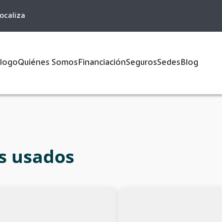
ocaliza
logo
Quiénes Somos
Financiación
Seguros
Sedes
Blog
s usados