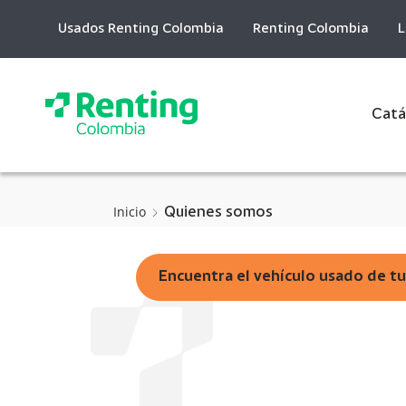
Skip
to
Usados Renting Colombia
Renting Colombia
L
Content
Catá
Inicio
Quienes somos
Encuentra el vehículo usado de t