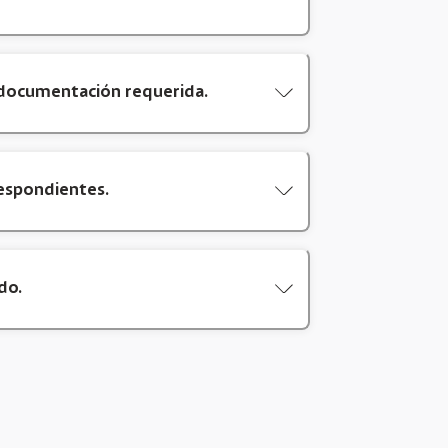
a documentación requerida.
respondientes.
do.