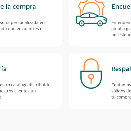
te la compra
Encuen
soría personalizada en
Entendemo
ando que encuentres el
amplia ga
necesidad
ría
Respa
stro catálogo distribuido
Contamos 
estros clientes un
sólidos de
a.
tu compra