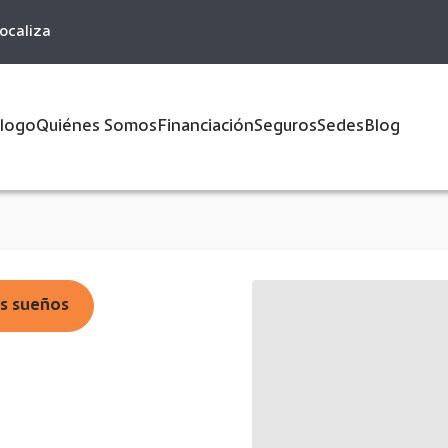
ocaliza
logo
Quiénes Somos
Financiación
Seguros
Sedes
Blog
us sueños